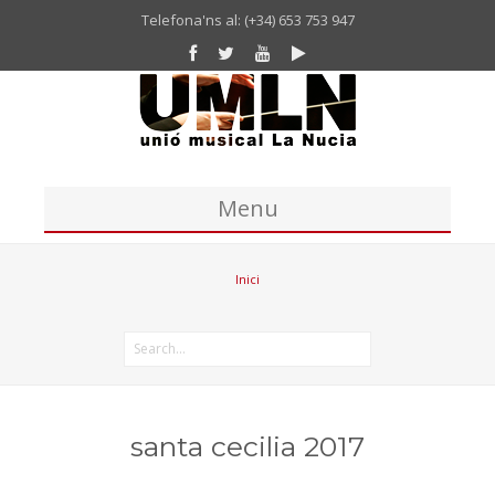
Telefona'ns al: (+34) 653 753 947
Menu
Inici
Inici
Unió Musical
Missatge del president de la UM La Nucia
Banda
Coral
santa cecilia 2017
Historia Unió Musical La Nucia