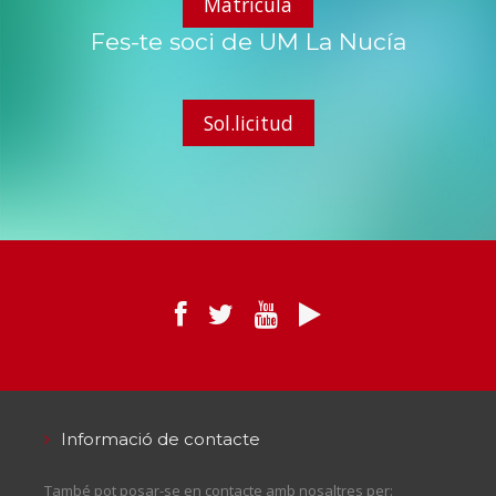
Matrícula
Fes-te soci de UM La Nucía
Sol.licitud
Informació de contacte
També pot posar-se en contacte amb nosaltres per: