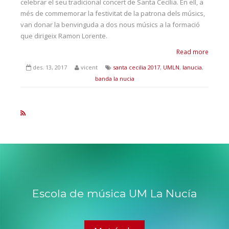
celebrar el seu tradicional concert de Santa Cecília. En ell, a
més de commemorar la festivitat de la patrona dels músics,
van donar la benvinguda a dos nous músics a la formació
que dirigeix Ramon Lorente.
Read more
des. 13, 2017
vicent
santa cecilia 2017
,
UMLN
,
lanucia
,
banda la nucia
Escola de música UM La Nucía