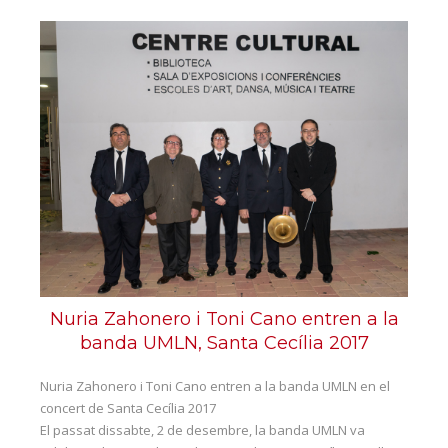
Escola de música
Director de l'escola
Cap d'estudis escola de música
Professorat
Objectius
Banda Jove
Fes-te soci
Blog
Nuria Zahonero i Toni Cano entren a la
Contacte
banda UMLN, Santa Cecília 2017
Nuria Zahonero i Toni Cano entren a la banda UMLN en el
concert de Santa Cecília 2017
El passat dissabte, 2 de desembre, la banda UMLN va