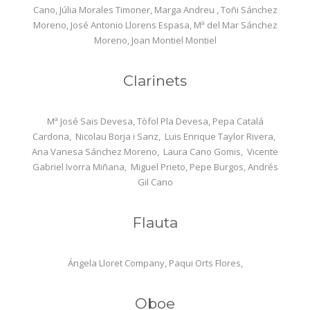
Cano, Júlia Morales Timoner, Marga Andreu , Toñi Sánchez
Moreno, José Antonio Llorens Espasa, Mª del Mar Sánchez
Moreno, Joan Montiel Montiel
Clarinets
Mª José Sais Devesa, Tòfol Pla Devesa, Pepa Catalá
Cardona, Nicolau Borja i Sanz, Luis Enrique Taylor Rivera,
Ana Vanesa Sánchez Moreno, Laura Cano Gomis, Vicente
Gabriel Ivorra Miñana, Miguel Prieto, Pepe Burgos, Andrés
Gil Cano
Flauta
Ángela Lloret Company, Paqui Orts Flores,
Oboe