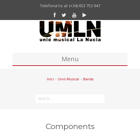
Telefona'ns al: (+34) 653 753 947
Menu
Inici
Inici
›
Unió Musical
›
Banda
Unió Musical
Missatge del president de la UM La Nucia
Banda
Coral
Components
Historia Unió Musical La Nucia