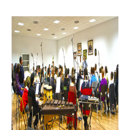
Escola de música
Director de l'escola
Cap d'estudis escola de música
Professorat
Objectius
Banda Jove
Fes-te soci
Blog
Contacte