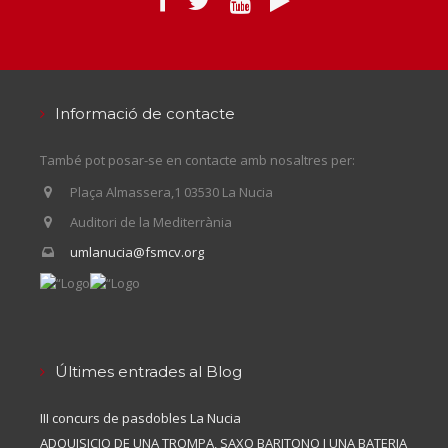
Informació de contacte
També pot posar-se en contacte amb nosaltres per:
Plaça Almassera,1 03530 La Nucia
Auditori de la Mediterrània
umlanucia@fsmcv.org
Últimes entrades al Blog
III concurs de pasdobles La Nucia
ADQUISICIO DE UNA TROMPA, SAXO BARITONO I UNA BATERIA