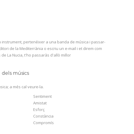
 un instrument, pertenéixer a una banda de música i passar-
uditori de la Mediterrània o escriu un e-mail i et direm com
 de La Nucia, t'ho passaràs d'allò millor
N dels músics
sica; a més cal veure-la.
Sentiment
Amistat
Esforç
Constància
Compromís