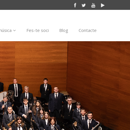
música
Fes-te soci
Blog
Contacte