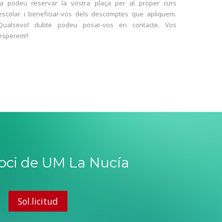
Ja podeu reservar la vostra plaça per al proper curs
escolar i beneficiar-vos dels descomptes que apliquem.
Qualsevol dubte podeu posar-vos en contacte. Vos
esperem!!
soci de UM La Nucía
Sol.licitud