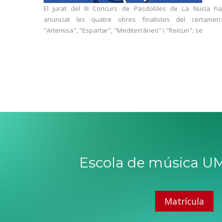
El jurat del III Concurs de Pasdobles de La Nucía ha
anunciat les quatre obres finalistes del certamen:
"Artemisa", "Espartar", "Mediterráneo" i "Reicun"; se
Escola de música UM
Matrícula