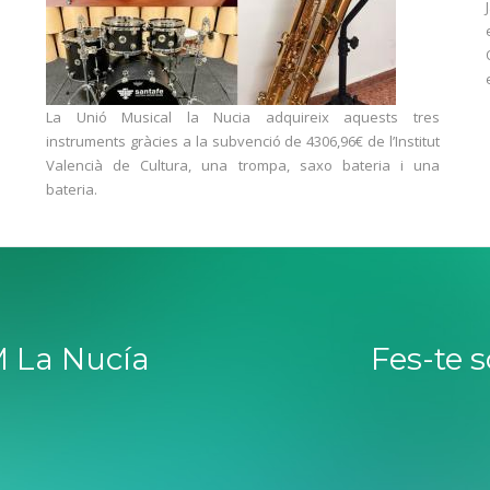
La Unió Musical la Nucia adquireix aquests tres
instruments gràcies a la subvenció de 4306,96€ de l’Institut
Valencià de Cultura, una trompa, saxo bateria i una
bateria.
 La Nucía
Fes-te 