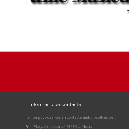
Informació de contacte
També pot posar-se en contacte amb nosaltres per:
Plaça Almassera,1 03530 La Nucia