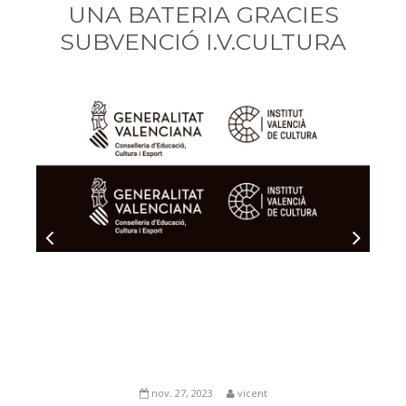
UNA BATERIA GRACIES
Escola de música
SUBVENCIÓ I.V.CULTURA
Director de l'escola
Cap d'estudis escola de música
Professorat
Objectius
Banda Jove
Fes-te soci
Blog
Contacte
nov. 27, 2023
vicent