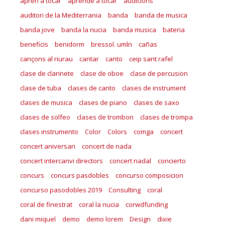
apren a tocar
aprende a tocar
audicions
auditori de la Mediterrania
banda
banda de musica
banda jove
banda la nucia
banda musica
bateria
beneficis
benidorm
bressol. umln
cañas
cançons al riurau
cantar
canto
ceip sant rafel
clase de clarinete
clase de oboe
clase de percusion
clase de tuba
clases de canto
clases de instrument
clases de musica
clases de piano
clases de saxo
clases de solfeo
clases de trombon
clases de trompa
clases instrumento
Color
Colors
comga
concert
concert aniversari
concert de nada
concert intercanvi directors
concert nadal
concierto
concurs
concurs pasdobles
concurso composicion
concurso pasodobles 2019
Consulting
coral
coral de finestrat
coral la nucia
corwdfunding
dani miquel
demo
demo lorem
Design
dixie