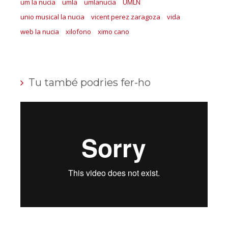
um la nucia
umla
umlanucia
UMLN
unio musical la nucia
vicent perez zaragoza
vida
web la nucia
xilofono
ximo cano
Tu també podries fer-ho