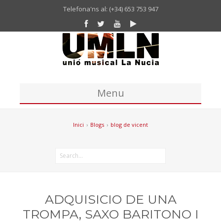
Telefona'ns al: (+34) 653 753 947
Menu
Inici
Inici
›
Blogs
›
blog de vicent
Unió Musical
Missatge del president de la UM La Nucia
Banda
Coral
ADQUISICIO DE UNA
Historia Unió Musical La Nucia
TROMPA, SAXO BARITONO I