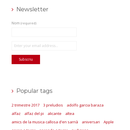
Newsletter
Nom
(required)
Popular tags
2 trimestre 2017
3 preludios
adolfo garcia baraza
alfaz
alfaz del pi
alicante
altea
amics de la musica callosa d'en sarrià
aniversari
Apple