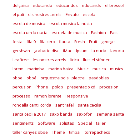
dolçaina
educando
educandos
educands
el bressol
el pati
els nostres arrels
Envato
escola
escola de musica
escola musica la nucia
escola um la nucia
escuela de musica
Fashion
Fast
festa
fila 0
fila cero
flauta
Fresh
Fruit
george
gershwin
grabacio disc
iMac
Ipsum
la nucia
lanucia
Leaftree
les nostres arrels
lirica
lluis el sifoner
lorem
marimba
marina baixa
Music
musica
musics
oboe
oboé
orquestra pols i plectre
pasdobles
percusion
Phone
polop
presentacio cd
procesion
processo
ramon lorente
Responsive
rondalla cant i corda
sant rafel
santa cecilia
santa cecilia 2017
saxo banda
saxofon
semana santa
sentiments
Software
solistas
Special
taller
taller canyes oboe
Theme
timbal
torrepacheco